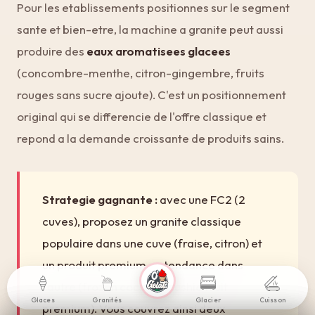
Pour les etablissements positionnes sur le segment
sante et bien-etre, la machine a granite peut aussi
produire des
eaux aromatisees glacees
(concombre-menthe, citron-gingembre, fruits
rouges sans sucre ajoute). C'est un positionnement
original qui se differencie de l'offre classique et
repond a la demande croissante de produits sains.
Strategie gagnante :
avec une FC2 (2
cuves), proposez un granite classique
populaire dans une cuve (fraise, citron) et
un produit premium ou tendance dans
l'autre (frozen cocktail, slushie fruit
Glacier
Glaces
Granités
Cuisson
premium). Vous couvrez ainsi deux