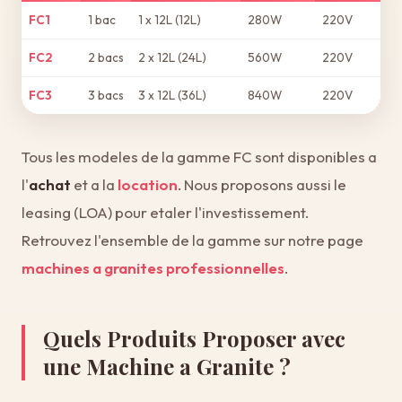
FC1
1 bac
1 x 12L (12L)
280W
220V
FC2
2 bacs
2 x 12L (24L)
560W
220V
FC3
3 bacs
3 x 12L (36L)
840W
220V
Tous les modeles de la gamme FC sont disponibles a
l'
achat
et a la
location
. Nous proposons aussi le
leasing (LOA) pour etaler l'investissement.
Retrouvez l'ensemble de la gamme sur notre page
machines a granites professionnelles
.
Quels Produits Proposer avec
une Machine a Granite ?