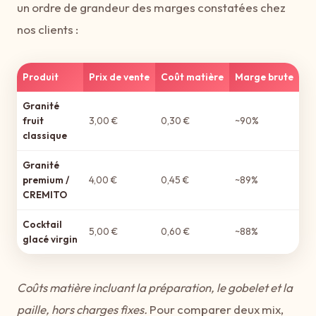
un ordre de grandeur des marges constatées chez
nos clients :
Produit
Prix de vente
Coût matière
Marge brute
Granité
fruit
3,00 €
0,30 €
~90%
classique
Granité
premium /
4,00 €
0,45 €
~89%
CREMITO
Cocktail
5,00 €
0,60 €
~88%
glacé virgin
Coûts matière incluant la préparation, le gobelet et la
paille, hors charges fixes.
Pour comparer deux mix,