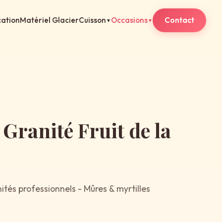
ation
Matériel Glacier
Cuisson
Occasions
Contact
▼
▼
ranité Fruit de la
tés professionnels - Mûres & myrtilles