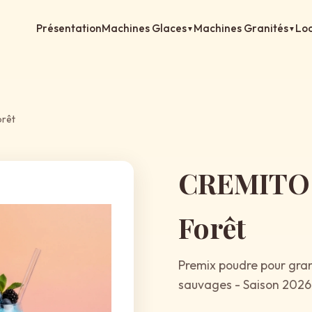
Présentation
Machines Glaces
Machines Granités
Loc
▼
▼
orêt
CREMITO G
Forêt
Premix poudre pour grani
sauvages - Saison 2026