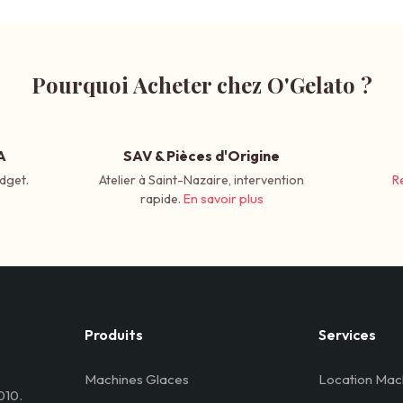
Pourquoi Acheter chez O'Gelato ?
A
SAV & Pièces d'Origine
dget.
Atelier à Saint-Nazaire, intervention
R
rapide.
En savoir plus
Produits
Services
Machines Glaces
Location Mac
010.