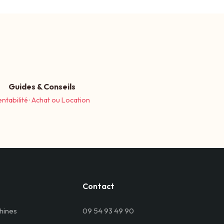
Guides & Conseils
entabilité
·
Achat ou Location
Contact
hines
09 54 93 49 90