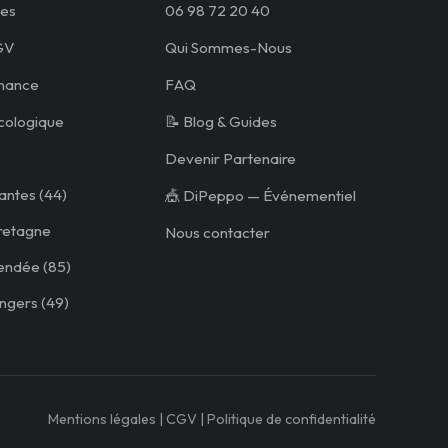
es
06 98 72 20 40
GV
Qui Sommes-Nous
nance
FAQ
cologique
📝 Blog & Guides
Devenir Partenaire
antes (44)
🎪 DiPeppo — Événementiel
retagne
Nous contacter
endée (85)
ngers (49)
Mentions légales | CGV | Politique de confidentialité