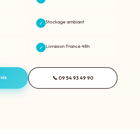
Stockage ambiant
✓
Livraison France 48h
✓
vis
📞 09 54 93 49 90