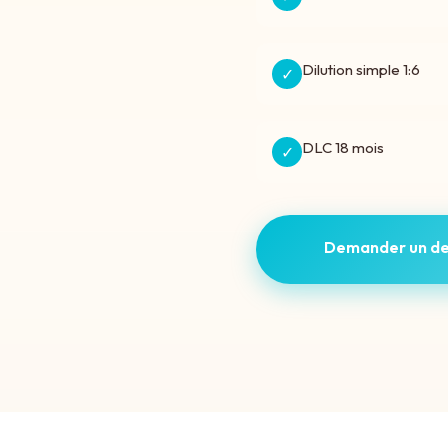
Dilution simple 1:6
✓
DLC 18 mois
✓
Demander un de