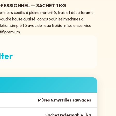
FESSIONNEL — SACHET 1 KG
et noirs cueillis à pleine maturité, frais et désaltérants.
oudre haute qualité, conçu pour les machines à
lution simple 1:6 avec de l'eau froide, mise en service
atif premium.
lter
Mûres & myrtilles sauvages
Sachet refermable 1 kg