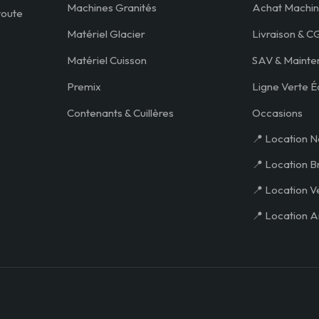
Machines Granités
Achat Machin
toute
Matériel Glacier
Livraison & C
Matériel Cuisson
SAV & Mainte
Premix
Ligne Verte É
Contenants & Cuillères
Occasions
📍 Location N
📍 Location B
📍 Location V
📍 Location A