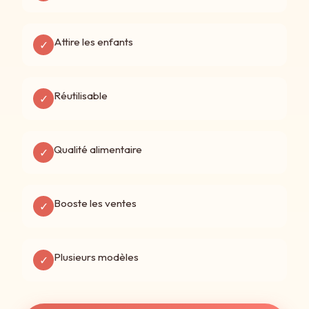
Attire les enfants
✓
Réutilisable
✓
Qualité alimentaire
✓
Booste les ventes
✓
Plusieurs modèles
✓