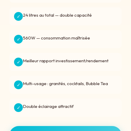
24 litres au total — double capacité
✓
560W — consommation maîtrisée
✓
Meilleur rapport investissement/rendement
✓
Multi-usage : granités, cocktails, Bubble Tea
✓
Double éclairage attractif
✓