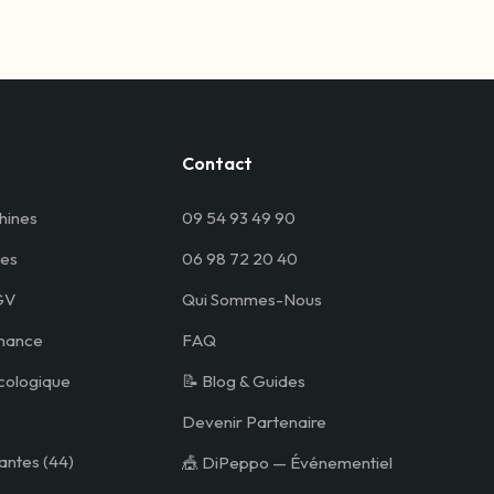
Contact
hines
09 54 93 49 90
es
06 98 72 20 40
GV
Qui Sommes-Nous
nance
FAQ
cologique
📝 Blog & Guides
Devenir Partenaire
antes (44)
🎪 DiPeppo — Événementiel