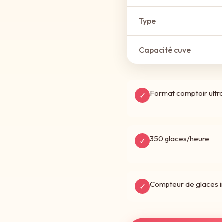
Type
Capacité cuve
Format comptoir ult
✓
350 glaces/heure
✓
Compteur de glaces i
✓