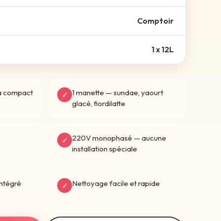
Comptoir
1 x 12L
ra compact
1 manette — sundae, yaourt
✓
glacé, fiordilatte
220V monophasé — aucune
✓
installation spéciale
ntégré
Nettoyage facile et rapide
✓