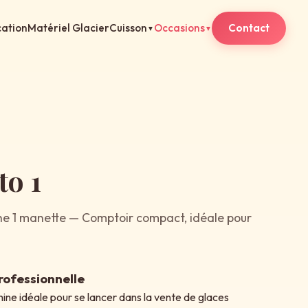
ation
Matériel Glacier
Cuisson
Occasions
Contact
▼
▼
to 1
ne 1 manette — Comptoir compact, idéale pour
ofessionnelle
hine idéale pour se lancer dans la vente de glaces