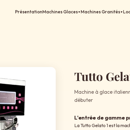
Présentation
Machines Glaces
Machines Granités
Loc
▼
▼
Tutto Gela
Machine à glace italien
débuter
L'entrée de gamme pr
La Tutto Gelato 1 est la mac