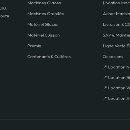
Machines Glaces
Location Mac
010.
Machines Granités
Achat Machin
toute
Matériel Glacier
Livraison & C
Matériel Cuisson
SAV & Mainte
Premix
Ligne Verte É
Contenants & Cuillères
Occasions
📍 Location N
📍 Location B
📍 Location V
📍 Location A